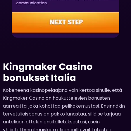
Kingmaker Casino
bonukset Italia
Kokeneena kasinopelaajana voin kertoa sinulle, että
Kingmaker Casino on houkuttelevien bonusten
aarreaitta, joka kohottaa pelikokemustasi. Ensinnäkin
tervetuliaisbonus on pakko lunastaa, sillä se tarjoaa
anteliaan ottelun ensitalletuksestasi, usein
yhdistettynä ilmaiskierroksiin, joilla voit tutustua