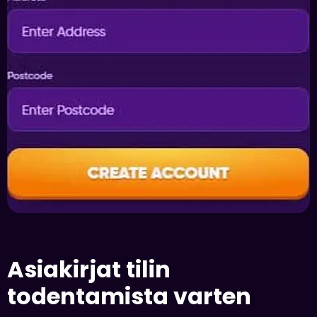
Asiakirjat tilin
todentamista varten